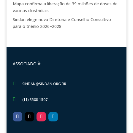
Mapa confirma a liberação de 39 milhões de doses de
vacinas clostridiais
Sindan elege nova Diretoria e Conselho Consultivo
para o triênio 2026–2028
ASSOCIADO À:

SINDAN@SINDAN.ORG.BR

(11) 3508-1507