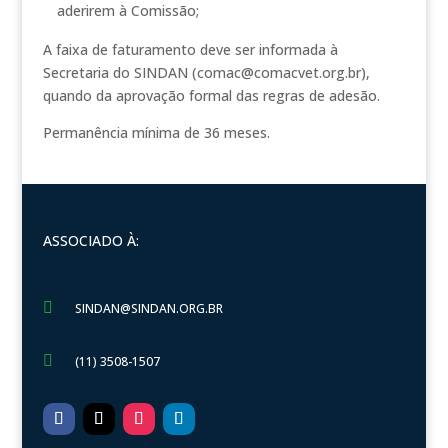
aderirem à Comissão;
A faixa de faturamento deve ser informada à
Secretaria do SINDAN (comac@comacvet.org.br),
quando da aprovação formal das regras de adesão.
Permanência mínima de 36 meses.
ASSOCIADO À:

SINDAN@SINDAN.ORG.BR

(11) 3508-1507