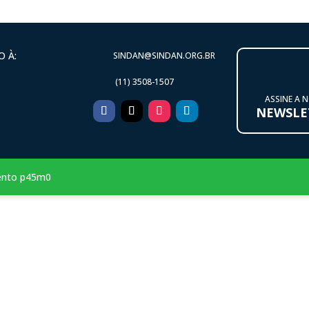
 À:
SINDAN@SINDAN.ORG.BR
(11) 3508-1507
ASSINE A 
NEWSLE
ento p45m0