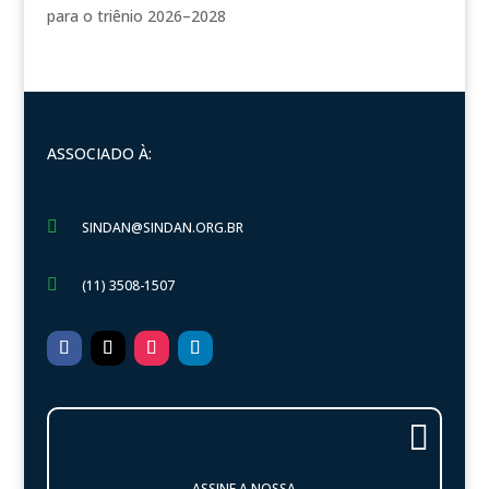
para o triênio 2026–2028
ASSOCIADO À:

SINDAN@SINDAN.ORG.BR

(11) 3508-1507

ASSINE A NOSSA