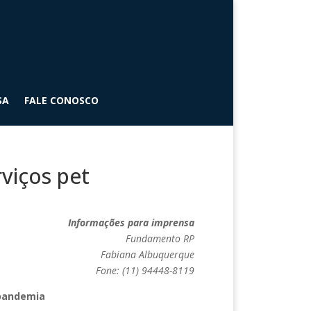
SA
FALE CONOSCO
viços pet
Informações para imprensa
Fundamento RP
Fabiana Albuquerque
Fone: (11) 94448-8119
 pandemia