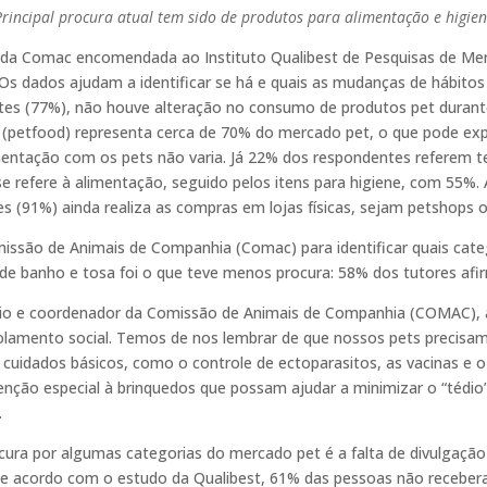
rincipal procura atual tem sido de produtos para alimentação e higie
da Comac encomendada ao Instituto Qualibest de Pesquisas de Mer
Os dados ajudam a identificar se há e quais as mudanças de hábit
es (77%), não houve alteração no consumo de produtos pet durante 
o (petfood) representa cerca de 70% do mercado pet, o que pode ex
ntação com os pets não varia. Já 22% dos respondentes referem 
se refere à alimentação, seguido pelos itens para higiene, com 55%
s (91%) ainda realiza as compras em lojas físicas, sejam petshops
missão de Animais de Companhia (Comac) para identificar quais cat
ço de banho e tosa foi o que teve menos procura: 58% dos tutores a
rio e coordenador da Comissão de Animais de Companhia (COMAC), a
olamento social. Temos de nos lembrar de que nossos pets precisa
cuidados básicos, como o controle de ectoparasitos, as vacinas e o
ão especial à brinquedos que possam ajudar a minimizar o “tédio”
.
ocura por algumas categorias do mercado pet é a falta de divulgaç
De acordo com o estudo da Qualibest, 61% das pessoas não receb