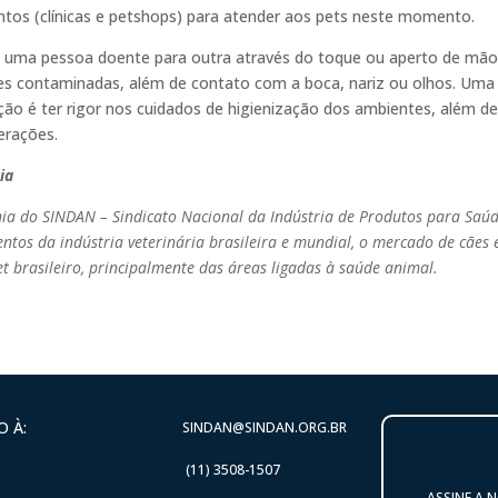
ntos (clínicas e petshops) para atender aos pets neste momento.
uma pessoa doente para outra através do toque ou aperto de mão, go
ies contaminadas, além de contato com a boca, nariz ou olhos. Um
ção é ter rigor nos cuidados de higienização dos ambientes, além de
erações.
ia
 do SINDAN – Sindicato Nacional da Indústria de Produtos para Saúde 
tos da indústria veterinária brasileira e mundial, o mercado de cães 
 brasileiro, principalmente das áreas ligadas à saúde animal.
 À:
SINDAN@SINDAN.ORG.BR
(11) 3508-1507
ASSINE A 