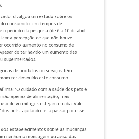
ne
cado, divulgou um estudo sobre os
os do consumidor em tempos de
o período da pesquisa (de 6 a 10 de abril
plicar a percepção de que não houve
ter ocorrido aumento no consumo de
. Apesar de ter havido um aumento das
 ou supermercados.
egorias de produtos ou serviços têm
firmam ter diminuído este consumo.
firma: “O cuidado com a saúde dos pets é
m não apenas de alimentação, mas
 uso de vermífugos estejam em dia. Vale
 dos pets, ajudando-os a passar por esse
ão dos estabelecimentos sobre as mudanças
eram nenhuma mensagem ou aviso das