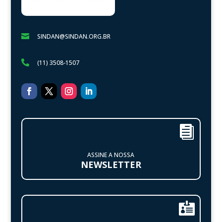

SINDAN@SINDAN.ORG.BR

(11) 3508-1507

ASSINE A NOSSA
NEWSLETTER
