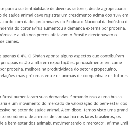
te para a sustentabilidade de diversos setores, desde agropecuária
o de saúde animal deve registrar um crescimento acima dos 18% e
acordo com dados preliminares do Sindicato Nacional da Indústria d
andemia do coronavírus aumentou a demanda externa por proteína,
ômica e a alta nos preços afetavam o Brasil e direcionavam o
 de carnes.
de apenas 8,4%. O Sindan aponta alguns aspectos que contribuíram
principais estão a alta em exportações, principalmente em carne
por proteína, melhora na produtividade do setor agropecuário,
elações mais próximas entre os animais de companhia e os tutores
do Brasil aumentaram suas demandas. Somando isso a uma busca
cuária e um movimento do mercado de valorização do bem-estar dos
essivo no setor de saúde animal. Além disso, temos visto uma gran
o no número de animais de companhia nos lares brasileiros, os
de e bem-estar dos animais, movimentando o mercado”, afirma Emil