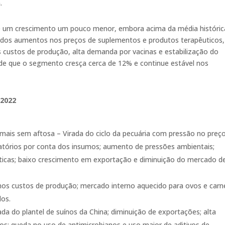
.
de um crescimento um pouco menor, embora acima da média históric
dos aumentos nos preços de suplementos e produtos terapêuticos,
 custos de produção, alta demanda por vacinas e estabilização do
de que o segmento cresça cerca de 12% e continue estável nos
 2022
mais sem aftosa – Virada do ciclo da pecuária com pressão no preç
ratórios por conta dos insumos; aumento de pressões ambientais;
ticas; baixo crescimento em exportação e diminuição do mercado d
s custos de produção; mercado interno aquecido para ovos e carn
dos.
 do plantel de suínos da China; diminuição de exportações; alta
; queda no uso de antimicrobianos e uso maior de aditivos de